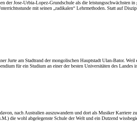
nen der Jose-Urbia-Lopez-Grundschule als die leistungsschwächsten i
n Unterrichtsstunde mit seinen „radikalen“ Lehrmethoden. Statt auf Diszi
iner Jurte am Stadtrand der mongolischen Hauptstadt Ulan-Bator. Weil e
pendium für ein Studium an einer der besten Universitäten des Landes
davon, nach Australien auszuwandern und dort als Musiker Karriere zu 
ü.M.) die wohl abgelegenste Schule der Welt und ein Dutzend wissbeg