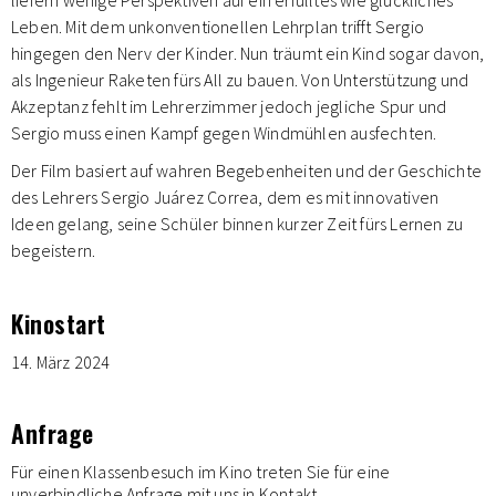
liefern wenige Perspektiven auf ein erfülltes wie glückliches
Leben. Mit dem unkonventionellen Lehrplan trifft Sergio
hingegen den Nerv der Kinder. Nun träumt ein Kind sogar davon,
als Ingenieur Raketen fürs All zu bauen. Von Unterstützung und
Akzeptanz fehlt im Lehrerzimmer jedoch jegliche Spur und
Sergio muss einen Kampf gegen Windmühlen ausfechten.
Der Film basiert auf wahren Begebenheiten und der Geschichte
des Lehrers Sergio Juárez Correa, dem es mit innovativen
Ideen gelang, seine Schüler binnen kurzer Zeit fürs Lernen zu
begeistern.
Kinostart
14. März 2024
Anfrage
Für einen Klassenbesuch im Kino treten Sie für eine
unverbindliche Anfrage mit uns in Kontakt