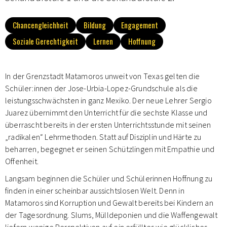
Chancengleichheit
Bildung
Engagement
Soziale Gerechtigkeit
Lernen
Hoffnung
In der Grenzstadt Matamoros unweit von Texas gelten die
Schüler:innen der Jose-Urbia-Lopez-Grundschule als die
leistungsschwächsten in ganz Mexiko. Der neue Lehrer Sergio
Juarez übernimmt den Unterricht für die sechste Klasse und
überrascht bereits in der ersten Unterrichtsstunde mit seinen
„radikalen“ Lehrmethoden. Statt auf Disziplin und Härte zu
beharren, begegnet er seinen Schützlingen mit Empathie und
Offenheit.
Langsam beginnen die Schüler und Schülerinnen Hoffnung zu
finden in einer scheinbar aussichtslosen Welt. Denn in
Matamoros sind Korruption und Gewalt bereits bei Kindern an
der Tagesordnung. Slums, Mülldeponien und die Waffengewalt