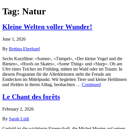
Tag:
Natur
Kleine Welten voller Wunder!
June 1, 2026
By
Bettina Eberhard
Sechs Kurzfilme: «Somni», «Tümpel», «Der kleine Vogel und die
Bienen», «Hoofs on Skates», «Some Thing» und «Slurp». Ob am
Ufer eines Teiches im Frühling, mitten im Wald oder im Traum: In
diesem Programm für die Allerkleinsten steht die Freude am
Entdecken im Mittelpunkt. Wir begleiten Tiere und kleine Heldinnen
und Helden in ihrem Alltag, beobachten …
Continued
Le Chant des forêts
February 2, 2026
By
Sarah Lüdi
Geduld ist die wichtigste Eigenschaft, die Michel Munier auf seinen