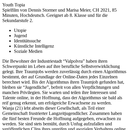
Youth Topia
Spielfilm von Dennis Stormer und Marisa Meier, CH 2021, 85
Minuten, Hochdeutsch. Geeignet ab 8. Klasse und für die
Sekundarstufe 2.
Utopie
Jugend
Identitätssuche
Künstliche Intelligenz
Soziale Medien
Die Bewohner der Industriestadt “Valpolvra” haben ihren
Schwerpunkt im Leben auf ihre berufliche Selbstverwirklichung
gelegt. Ihre Traumjobs werden zuverlässig durch einen Algorithmus
bestimmt, der auf Grundlage der Online-Daten jedes Einzelnen
berechnet wird. Bis der Algorithmus ihren Traumjob gefunden hat,
bleiben sie “Jugendliche”, befreit von allen Verpflichtungen und
manchen Privilegien. Sie warten und teilen ihre Interessen und
Talente online, in der Hoffnung, dass der Algorithmus sie bald als
reif genug erkennt, um erfolgreiche Erwachsene zu werden.
Wanja (21) lebt abseits dieser Gesellschaft, als Teil einer
Gemeinschaft frustrierter Langzeitjugendlicher. Zusammen haben
die fünf besten Freunde die Hoffnung aufgegeben, erwachsen zu
werden. Sie sind stets bemüht, durch Unfug aufzufallen und
veröffentlichen Clips ihres unreifen und asozialen Verhaltens online,