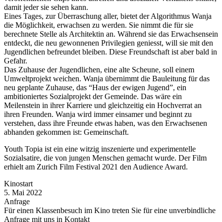
damit jeder sie sehen kann.
Eines Tages, zur Überraschung aller, bietet der Algorithmus Wanja
die Möglichkeit, erwachsen zu werden. Sie nimmt die für sie
berechnete Stelle als Architektin an. Während sie das Erwachsensein
entdeckt, die neu gewonnenen Privilegien geniesst, will sie mit den
Jugendlichen befreundet bleiben. Diese Freundschaft ist aber bald in
Gefahr.
Das Zuhause der Jugendlichen, eine alte Scheune, soll einem
Umweltprojekt weichen. Wanja übernimmt die Bauleitung für das
neu geplante Zuhause, das “Haus der ewigen Jugend”, ein
ambitioniertes Sozialprojekt der Gemeinde. Das wäre ein
Meilenstein in ihrer Karriere und gleichzeitig ein Hochverrat an
ihren Freunden. Wanja wird immer einsamer und beginnt zu
verstehen, dass ihre Freunde etwas haben, was den Erwachsenen
abhanden gekommen ist: Gemeinschaft.
Youth Topia ist ein eine witzig inszenierte und experimentelle
Sozialsatire, die von jungen Menschen gemacht wurde. Der Film
erhielt am Zurich Film Festival 2021 den Audience Award.
Kinostart
5. Mai 2022
Anfrage
Für einen Klassenbesuch im Kino treten Sie für eine unverbindliche
Anfrage mit uns in Kontakt