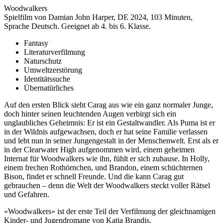
Woodwalkers
Spielfilm von Damian John Harper, DE 2024, 103 Minuten,
Sprache Deutsch. Geeignet ab 4. bis 6. Klasse.
Fantasy
Literaturverfilmung
Naturschutz
Umweltzerstörung
Identitätssuche
Übernatürliches
Auf den ersten Blick sieht Carag aus wie ein ganz normaler Junge,
doch hinter seinen leuchtenden Augen verbirgt sich ein
unglaubliches Geheimnis: Er ist ein Gestaltwandler. Als Puma ist er
in der Wildnis aufgewachsen, doch er hat seine Familie verlassen
und lebt nun in seiner Jungengestalt in der Menschenwelt. Erst als er
in der Clearwater High aufgenommen wird, einem geheimen
Internat für Woodwalkers wie ihn, fühlt er sich zuhause. In Holly,
einem frechen Rothörnchen, und Brandon, einem schüchternen
Bison, findet er schnell Freunde. Und die kann Carag gut
gebrauchen – denn die Welt der Woodwalkers steckt voller Rätsel
und Gefahren.
«Woodwalkers» ist der erste Teil der Verfilmung der gleichnamigen
Kinder- und Jugendromane von Katja Brandis.