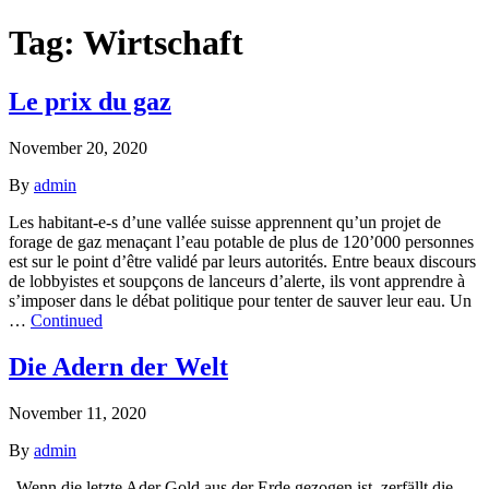
Tag:
Wirtschaft
Le prix du gaz
November 20, 2020
By
admin
Les habitant-e-s d’une vallée suisse apprennent qu’un projet de
forage de gaz menaçant l’eau potable de plus de 120’000 personnes
est sur le point d’être validé par leurs autorités. Entre beaux discours
de lobbyistes et soupçons de lanceurs d’alerte, ils vont apprendre à
s’imposer dans le débat politique pour tenter de sauver leur eau. Un
…
Continued
Die Adern der Welt
November 11, 2020
By
admin
„Wenn die letzte Ader Gold aus der Erde gezogen ist, zerfällt die