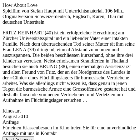
How About Love
Spielfilm von Stefan Haupt mit Unterrichtsmaterial, 106 Min.,
Originalversion Schweizerdeutsch, Englisch, Karen, Thai mit
deutschen Untertiteln
FRITZ REINHART (40) ist ein erfolgreicher Herzchirurg am
Zürcher Universitäts­spital und ein liebender Vater einer intakten
Familie. Nach dem überraschenden Tod seiner Mutter rät ihm seine
Frau LENA (39) dringend, einmal Abstand zu nehmen und
auszuspannen. Die beiden beschliessen kurzerhand, ohne ihre drei
Kinder zu verreisen. Nebst erholsamen Strandferien in Thailand
besuchen sie auch BRUNO (38), einen ehemaligen Assistenzarzt
und alten Freund von Fritz, der an der Nord­grenze des Landes in
der «Clinic» eines Flüchtlingslagers für burmesische Vertrie­bene
arbeitet. Was sie allerdings nicht wissen ist, dass genau in jenen
Tagen die bur­mesi­sche Armee eine Grossoffensive gestartet hat und
deshalb Tau­sende von neuen Ver­triebenen und Verletzten um
Aufnahme im Flüchtlingslager ersuchen …
Kinostart
August 2010
Anfrage
Für einen Klassenbesuch im Kino treten Sie für eine unverbindliche
Anfrage mit uns in Kontakt
Jetzt Anfragen