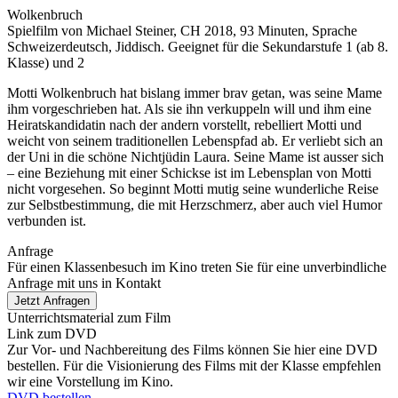
Wolken­bruch
Spielfilm von Michael Steiner, CH 2018, 93 Minuten, Sprache
Schweizerdeutsch, Jiddisch. Geeignet für die Sekundarstufe 1 (ab 8.
Klasse) und 2
Motti Wolkenbruch hat bislang immer brav getan, was seine Mame
ihm vorgeschrieben hat. Als sie ihn verkuppeln will und ihm eine
Heiratskandidatin nach der andern vorstellt, rebelliert Motti und
weicht von seinem traditionellen Lebenspfad ab. Er verliebt sich an
der Uni in die schöne Nichtjüdin Laura. Seine Mame ist ausser sich
– eine Beziehung mit einer Schickse ist im Lebensplan von Motti
nicht vorgesehen. So beginnt Motti mutig seine wunderliche Reise
zur Selbstbestimmung, die mit Herzschmerz, aber auch viel Humor
verbunden ist.
Anfrage
Für einen Klassenbesuch im Kino treten Sie für eine unverbindliche
Anfrage mit uns in Kontakt
Jetzt Anfragen
Unterrichtsmaterial zum Film
Link zum DVD
Zur Vor- und Nachbereitung des Films können Sie hier eine DVD
bestellen. Für die Visionierung des Films mit der Klasse empfehlen
wir eine Vorstellung im Kino.
DVD bestellen