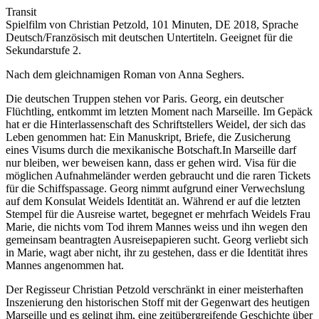
Transit
Spielfilm von Christian Petzold, 101 Minuten, DE 2018, Sprache
Deutsch/Französisch mit deutschen Untertiteln. Geeignet für die
Sekundarstufe 2.
Nach dem gleichnamigen Roman von Anna Seghers.
Die deutschen Truppen stehen vor Paris. Georg, ein deutscher
Flüchtling, entkommt im letzten Moment nach Marseille. Im Gepäck
hat er die Hinterlassenschaft des Schriftstellers Weidel, der sich das
Leben genommen hat: Ein Manuskript, Briefe, die Zusicherung
eines Visums durch die mexikanische Botschaft.In Marseille darf
nur bleiben, wer beweisen kann, dass er gehen wird. Visa für die
möglichen Aufnahmeländer werden gebraucht und die raren Tickets
für die Schiffspassage. Georg nimmt aufgrund einer Verwechslung
auf dem Konsulat Weidels Identität an. Während er auf die letzten
Stempel für die Ausreise wartet, begegnet er mehrfach Weidels Frau
Marie, die nichts vom Tod ihrem Mannes weiss und ihn wegen den
gemeinsam beantragten Ausreisepapieren sucht. Georg verliebt sich
in Marie, wagt aber nicht, ihr zu gestehen, dass er die Identität ihres
Mannes angenommen hat.
Der Regisseur Christian Petzold verschränkt in einer meisterhaften
Inszenierung den historischen Stoff mit der Gegenwart des heutigen
Marseille und es gelingt ihm, eine zeitübergreifende Geschichte über