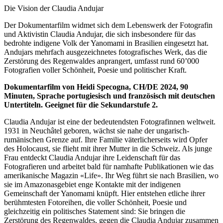
Die Vision der Claudia Andujar
Der Dokumentarfilm widmet sich dem Lebenswerk der Fotografin
und Aktivistin Claudia Andujar, die sich insbesondere für das
bedrohte indigene Volk der Yanomami in Brasilien eingesetzt hat.
Andujars mehrfach ausgezeichnetes fotografisches Werk, das die
Zerstörung des Regenwaldes anprangert, umfasst rund 60’000
Fotografien voller Schönheit, Poesie und politischer Kraft.
Dokumentarfilm von Heidi Specogna, CH/DE 2024, 90
Minuten, Sprache portugiesisch und französisch mit deutschen
Untertiteln. Geeignet für die Sekundarstufe 2.
Claudia Andujar ist eine der bedeutendsten Fotografinnen weltweit.
1931 in Neuchâtel geboren, wächst sie nahe der ungarisch-
rumänischen Grenze auf. Ihre Familie väterlicherseits wird Opfer
des Holocaust, sie flieht mit ihrer Mutter in die Schweiz. Als junge
Frau entdeckt Claudia Andujar ihre Leidenschaft für das
Fotografieren und arbeitet bald für namhafte Publikationen wie das
amerikanische Magazin «Life». Ihr Weg führt sie nach Brasilien, wo
sie im Amazonasgebiet enge Kontakte mit der indigenen
Gemeinschaft der Yanomami knüpft. Hier entstehen etliche ihrer
berühmtesten Fotoreihen, die voller Schönheit, Poesie und
gleichzeitig ein politisches Statement sind: Sie bringen die
Zerstörung des Regenwaldes, gegen die Claudia Andujar zusammen